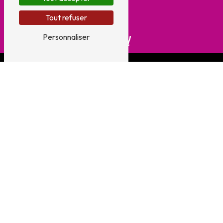
Tout refuser
Personnaliser
E-mail
instantdetentecharnier@gmail.com
N'hésitez pas à nous
contacter