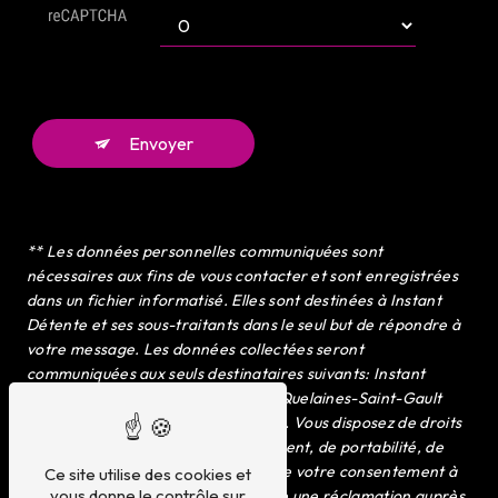
Envoyer
** Les données personnelles communiquées sont
nécessaires aux fins de vous contacter et sont enregistrées
dans un fichier informatisé. Elles sont destinées à Instant
Détente et ses sous-traitants dans le seul but de répondre à
votre message. Les données collectées seront
communiquées aux seuls destinataires suivants: Instant
Détente 10 C, Rue de Laval 53360 Quelaines-Saint-Gault
instantdetentecharnier@gmail.com. Vous disposez de droits
d’accès, de rectification, d’effacement, de portabilité, de
limitation, d’opposition, de retrait de votre consentement à
Ce site utilise des cookies et
vous donne le contrôle sur
tout moment et du droit d’introduire une réclamation auprès